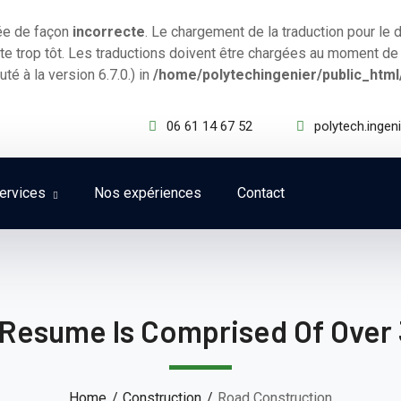
lée de façon
incorrecte
. Le chargement de la traduction pour le
e trop tôt. Les traductions doivent être chargées au moment de 
té à la version 6.7.0.) in
/home/polytechingenier/public_html
06 61 14 67 52
polytech.inge
ervices
Nos expériences
Contact
 Resume Is Comprised Of Over 
Home
Construction
Road Construction