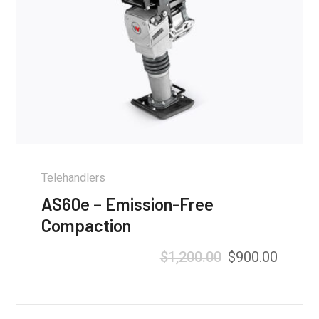
Telehandlers
AS60e – Emission-Free
Compaction
$
1,200.00
$
900.00